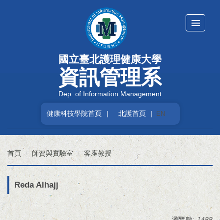
跳
到
主
要
內
國立臺北護理健康大學
容
區
資訊管理系
Dep. of Information Management
健康科技學院首頁
|
北護首頁
|
EN
首頁
師資與實驗室
客座教授
Reda Alhajj
瀏覽數:
1488