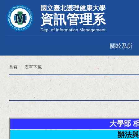
跳
國立臺北護理健康大學
到
資訊管理系
主
要
Dep. of Information Management
內
容
區
關於系所
首頁
表單下載
大學部 
辦法與