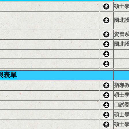
碩士
國北護
資管系
國北護
與表單
指導
碩士
口試
碩士
碩士