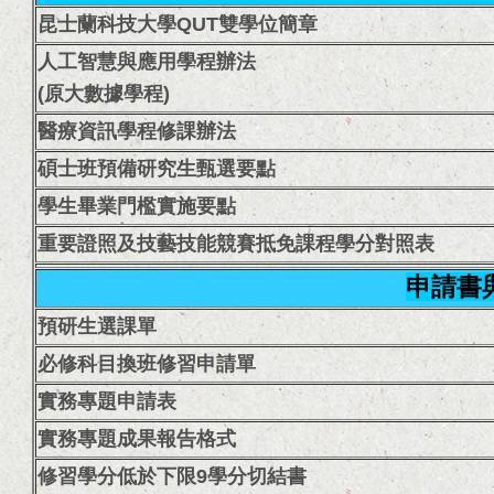
昆士蘭科技大學QUT雙學位簡章
人工智慧與應用學程辦法
(原大數據學程)
醫療資訊學程修課辦法
碩士班預備研究生甄選要點
學生畢業門檻實施要點
重要證照及技藝技能競賽抵免課程學分對照表
申請書
預研生選課單
必修科目換班修習申請單
實務專題申請表
實務專題成果報告格式
修習學分低於下限9學分切結書