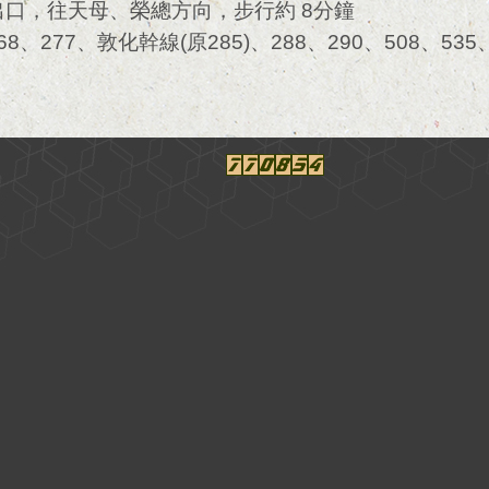
口，往天母、榮總方向，步行約 8分鐘
268、277、敦化幹線(原285)、288、290、508、535