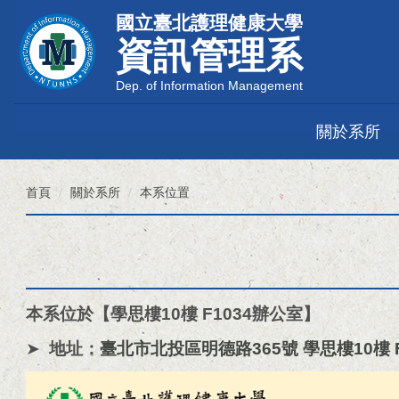
跳
國立臺北護理健康大學
到
資訊管理系
主
要
Dep. of Information Management
內
容
區
關於系所
首頁
關於系所
本系位置
本系位於【學思樓10樓 F1034辦公室】
➤
地址：
臺北市北投區明德路365號 學思樓10樓 F