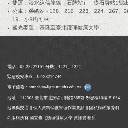
捷運：淡水線信義線（石牌站），從石牌站1號出
公車：榮總站 - 128、216、223、224、267、
19、小8均可乘
國光客運：基隆至臺北護理健康大學
電話：02-28227101 分機：1221、1222
緊急校安專線
：
02-28214744
電子信箱：ntunhsim@gm.ntunhs.edu.tw
地址：
112303 臺北市北投區明德路365號 學思樓10樓 F1034
地圖與交通
||
個人資料保護管理作業要點
||
隱私權政策聲明
© 版權所有 國立臺北護理健康大學 資訊管理系
:::