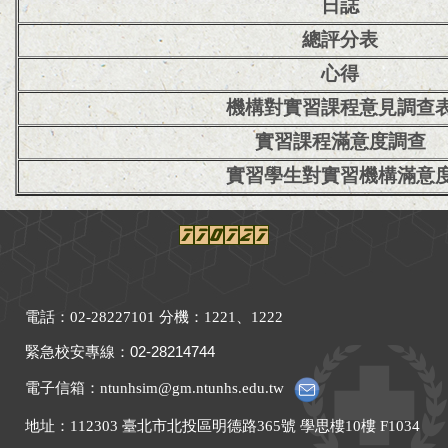
日誌
總評分表
心得
機構對實習課程意見調查
實習課程滿意度調查
實習學生對實習機構滿意
電話：02-28227101 分機：1221、1222
緊急校安專線
：
02-28214744
電子信箱：ntunhsim@gm.ntunhs.edu.tw
地址：
112303 臺北市北投區明德路365號 學思樓10樓 F1034