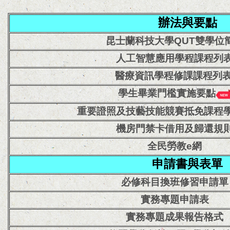
辦法與要點
昆士蘭科技大學QUT雙學位
人工智慧應用學程課程列
醫療資訊學程修課
課程列
學生畢業門檻實施要點
重要證照及技藝技能競賽抵免課程
機房門禁卡借用及歸還規
全民勞教e網
申請書與表單
必修科目換班修習申請單
實務專題申請表
實務專題成果報告格式