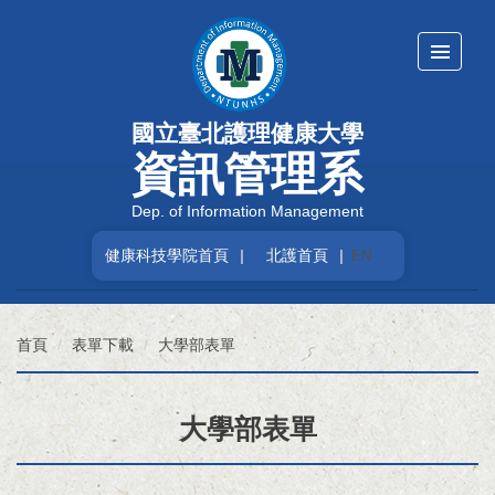
跳
到
主
要
內
國立臺北護理健康大學
容
區
資訊管理系
Dep. of Information Management
健康科技學院首頁
|
北護首頁
|
EN
首頁
表單下載
大學部表單
大學部表單