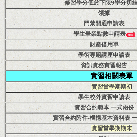
修習學分低於下限9學分切
領據
門禁開通申請表
學生畢業點數申請表
財產借用單
學術專題講座申請表
資訊實務實習報告
實習相關表單
實習當學期期初
學生校外實習申請表
實習合約範本
一式兩份
實習合約附件-機構基本資料表
實習當學期
期末